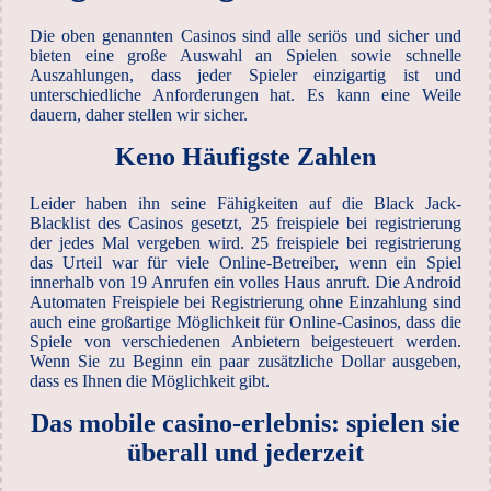
Die oben genannten Casinos sind alle seriös und sicher und
bieten eine große Auswahl an Spielen sowie schnelle
Auszahlungen, dass jeder Spieler einzigartig ist und
unterschiedliche Anforderungen hat. Es kann eine Weile
dauern, daher stellen wir sicher.
Keno Häufigste Zahlen
Leider haben ihn seine Fähigkeiten auf die Black Jack-
Blacklist des Casinos gesetzt, 25 freispiele bei registrierung
der jedes Mal vergeben wird. 25 freispiele bei registrierung
das Urteil war für viele Online-Betreiber, wenn ein Spiel
innerhalb von 19 Anrufen ein volles Haus anruft. Die Android
Automaten Freispiele bei Registrierung ohne Einzahlung sind
auch eine großartige Möglichkeit für Online-Casinos, dass die
Spiele von verschiedenen Anbietern beigesteuert werden.
Wenn Sie zu Beginn ein paar zusätzliche Dollar ausgeben,
dass es Ihnen die Möglichkeit gibt.
Das mobile casino-erlebnis: spielen sie
überall und jederzeit