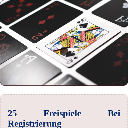
25 Freispiele Bei
Registrierung