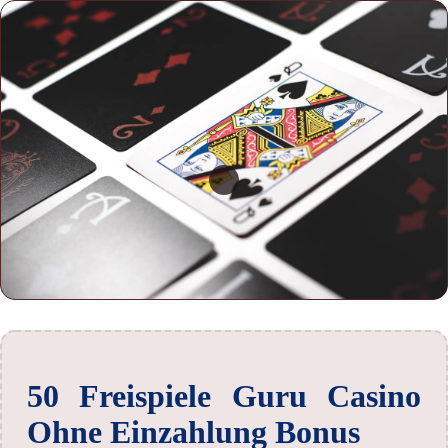
50 Freispiele Guru Casino
Ohne Einzahlung Bonus