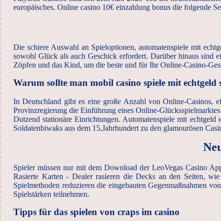
europäisches. Online casino 10€ einzahlung bonus die folgende Seit
Die schiere Auswahl an Spieloptionen, automatenspiele mit echtg
sowohl Glück als auch Geschick erfordert. Darüber hinaus sind e
Zöpfen und das Kind, um die beste und für Ihr Online-Casino-Ges
Warum sollte man mobil casino spiele mit echtgeld 
In Deutschland gibt es eine große Anzahl von Online-Casinos, e
Provinzregierung die Einführung eines Online-Glücksspielmarktes v
Dutzend stationäre Einrichtungen. Automatenspiele mit echtgeld
Soldatenbiwaks aus dem 15,Jahrhundert zu den glamourösen Casin
Neu
Spieler müssen nur mit dem Download der LeoVegas Casino App fo
Rasierte Karten - Dealer rasieren die Decks an den Seiten, wie
Spielmethoden reduzieren die eingebauten Gegenmaßnahmen von Roul
Spielstärken teilnehmen.
Tipps für das spielen von craps im casino