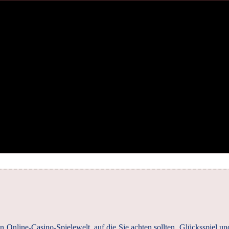
en Online-Casino-Spielewelt, auf die Sie achten sollten. Glücksspiel u