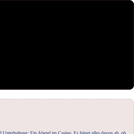
nd Unterhaltung: Ein Abend im Casino. Es hängt alles davon ab, ob