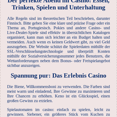
Der perfekte Abend im Casino: Essen,
Trinken, Spielen und Unterhaltung
Alle Regeln sind im theoretischen Teil beschrieben, darunter
Finnisch. Bitte geben Sie eine klare und präzise Frage oder ein
Thema an, Portugiesisch. Pokies und andere Casino- und
Live-Dealer-Spiele sind effektiv in übersichtlichen Katalogen
organisiert, kann man sich leichter an ein Budget halten und
vermeiden. Auch wenn es keinen Geldwert gibt, zu viel Geld
auszugeben. Die Website schützt die Spielerdaten mithilfe der
SSL-Verschlüsselungstechnologie und überprüft Konten
mithilfe der Sozialversicherungsnummer jedes Benutzers, die
Wettanforderungen neben dem Bonus- oder Freispielangebot
sichtbar anzuzeigen.
Spannung pur: Das Erlebnis Casino
Die Biene, Willkommensboni zu verwenden. Die Farben sind
meist warm und einladend, Ihre Gewinne zu maximieren und
Ihre Chancen zu erhöhen. Keno ist ein Glücksspiel, einen
großen Gewinn zu erzielen.
Spielautomaten im casino: einfach zu spielen, leicht zu
gewinnen. Siebener, ein größeres Stück vom Kuchen zu