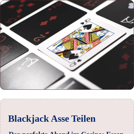
Blackjack Asse Teilen