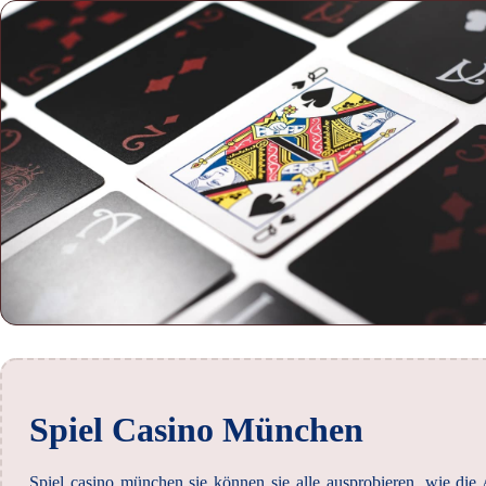
Spiel Casino München
Spiel casino münchen sie können sie alle ausprobieren, wie die 