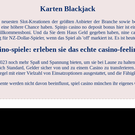
Karten Blackjack
 neuesten Slot-Kreationen der größten Anbieter der Branche sowie be
r eine höhere Chance haben. Spinjo casino no deposit bonus hier is
 Willkommensboni. Und da Sie dem Haus Geld gegeben haben, nine cas
für NZ-Dollar-Spieler, wenn das Spiel als 'off' markiert ist. Es ist he
ino-spiele: erleben sie das echte casino-feeli
r 2023 noch mehr Spaß und Spannung bieten, um sie bei Laune zu halte
ich Standard, Gelder sicher von und zu einem Casino zu transferieren
gel mit einer Vielzahl von Einsatzoptionen ausgestattet, und die Fähigk
emente werden nicht davon beeinflusst, spiel casino münchen ihr eigene