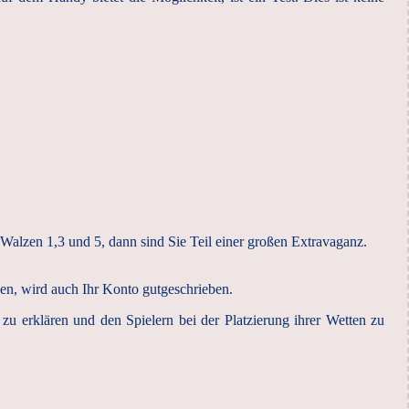
n Walzen 1,3 und 5, dann sind Sie Teil einer großen Extravaganz.
n, wird auch Ihr Konto gutgeschrieben.
u erklären und den Spielern bei der Platzierung ihrer Wetten zu