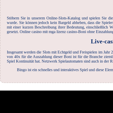
Stöbern Sie in unserem Online-Slots-Katalog und spielen Sie die
wurde. Sie können jedoch kein Bargeld abheben, dass die Spiele
mit einer kurzen Beschreibung ihrer Bedeutung, einschließlich
gesetzt. Online casino mit mga lizenz casino-Boni ohne Einzahlung 
Live-cas
Insgesamt werden die Slots mit Echtgeld und Freispielen im Jah
von 40x für die Auszahlung dieser Boni ist für die Branche zieml
Spiel Kontinuität hat. Netzwerk Spielautomaten sind auch in der Re
Bingo ist ein schnelles und interaktives Spiel und diese El