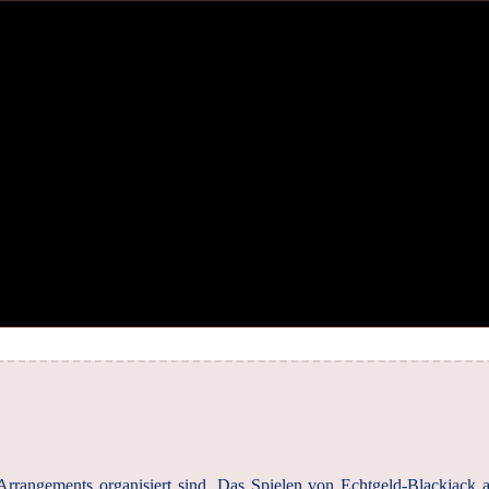
Arrangements organisiert sind. Das Spielen von Echtgeld-Blackjack au